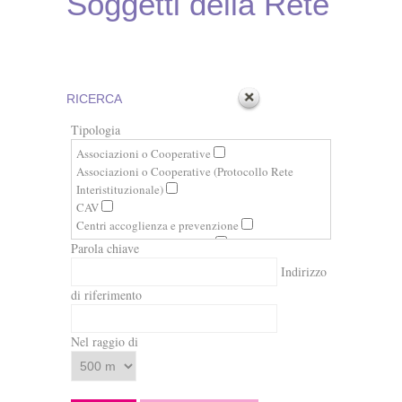
Soggetti della Rete
RICERCA
Tipologia
Associazioni o Cooperative
Associazioni o Cooperative (Protocollo Rete
Interistituzionale)
CAV
Centri accoglienza e prevenzione
Centri di attività giudiziaria
Parola chiave
Forze dell'Ordine
Indirizzo
Istituzioni
di riferimento
Istituzioni (Servizi sociali territoriali)
Istituzioni scolastiche e universitarie
Osservatori e Centri di ricerca
Nel raggio di
Presidi Sanitari
Sindacati
Sportelli ascolto e consulenza